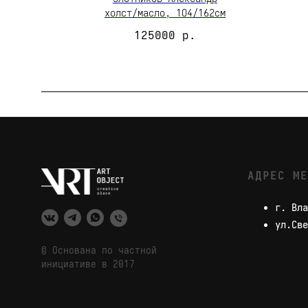
холст/масло, 1О4/162см
125000
р.
АДРЕС МЕ
г. Вла
ул.Све
© Основана по частной
инициативе в 2017