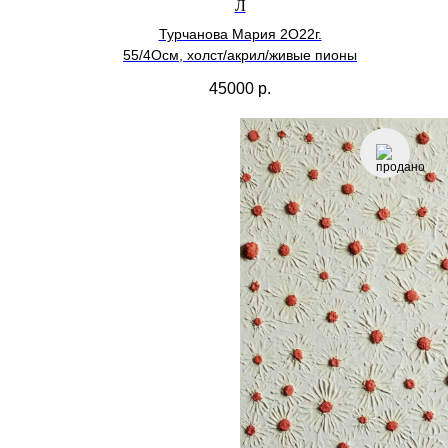
Л
Турчанова Мария 2О22г.
55/4Осм, холст/акрил/живые пионы
45000
р.