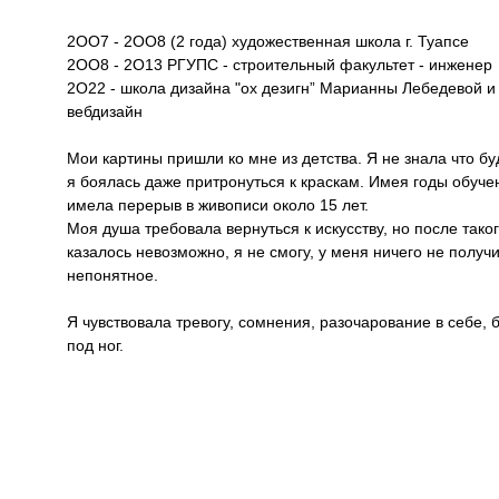
2ОО7 - 2ОО8 (2 года) художественная школа г. Туапсе
2ОО8 - 2О13 РГУПС - строительный факультет - инженер
2О22 - школа дизайна "ох дезигн” Марианны Лебедевой и
вебдизайн
Мои картины пришли ко мне из детства. Я не знала что буд
я боялась даже притронуться к краскам. Имея годы обучен
имела перерыв в живописи около 15 лет.
Моя душа требовала вернуться к искусству, но после тако
казалось невозможно, я не смогу, у меня ничего не получи
непонятное.
Я чувствовала тревогу, сомнения, разочарование в себе, б
под ног.