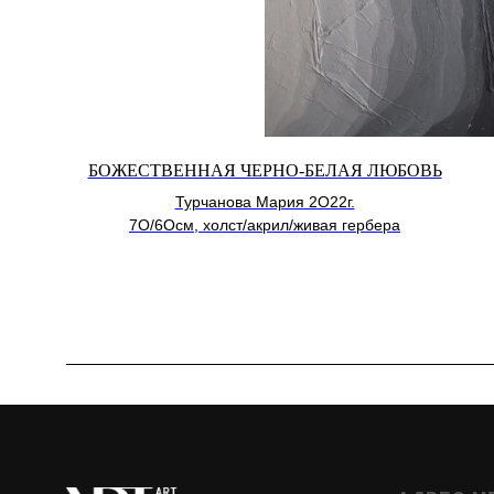
БОЖЕСТВЕННАЯ ЧЕРНО-БЕЛАЯ ЛЮБОВЬ
Турчанова Мария 2О22г.
7О/6Осм, холст/акрил/живая гербера