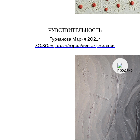
ЧУВСТВИТЕЛЬНОСТЬ
Турчанова Мария 2О21г.
3О/3Осм, холст/акрил/живые ромашки