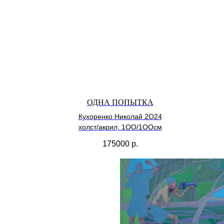
ОДНА ПОПЫТКА
Кухоренко Николай 2О24
холст/акрил, 1ОО/1ООсм
175000
р.