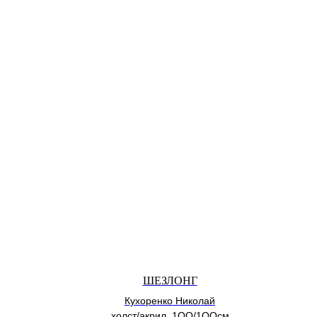
ШЕЗЛОНГ
Кухоренко Николай
холст/акрил, 1ОО/1ООсм