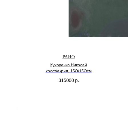
РАНО
Кухоренко Николай
холст/акрил, 15О/15Осм
315000
р.