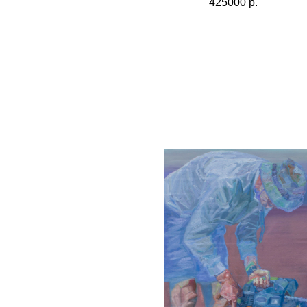
425000
р.