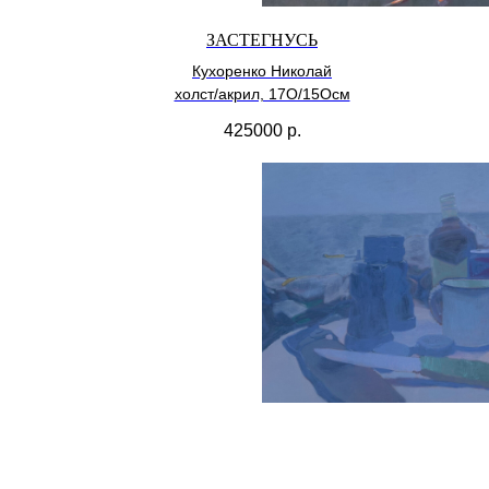
ЗАСТЕГНУСЬ
Кухоренко Николай
холст/акрил, 17О/15Осм
425000
р.