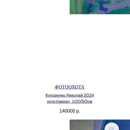
ФОТООХОТА
Кухоренко Николай 2О24
холст/акрил, 1ОО/5Осм
140000
р.