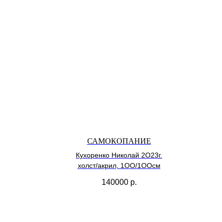
САМОКОПАНИЕ
Кухоренко Николай 2О23г.
холст/акрил, 1ОО/1ООсм
140000
р.