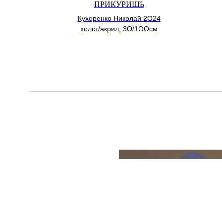
ПРИКУРИШЬ
Кухоренко Николай 2О24
холст/акрил, 3О/1ООсм