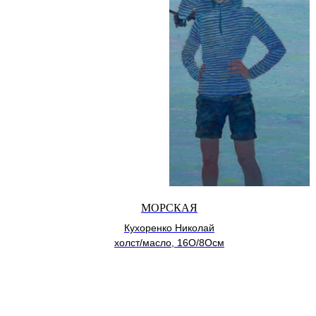
МОРСКАЯ
Кухоренко Николай
холст/масло, 16О/8Осм