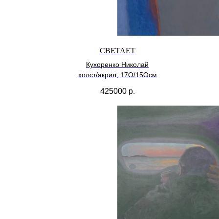
СВЕТАЕТ
Кухоренко Николай
холст/акрил, 17О/15Осм
425000
р.