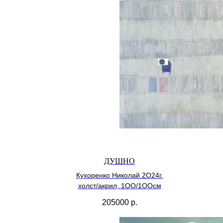
ДУШНО
Кухоренко Николай 2О24г.
холст/акрил, 1ОО/1ООсм
205000
р.