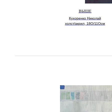
ВЫШЕ
Кухоренко Николай
холст/акрил, 18О/11Осм