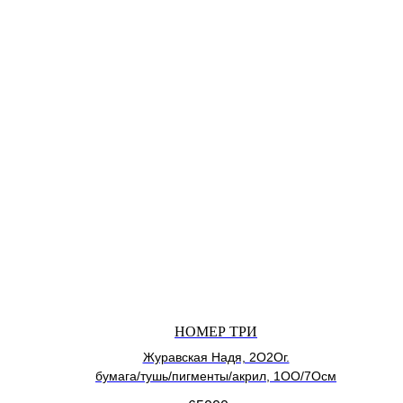
НОМЕР ТРИ
Журавская Надя, 2О2Ог.
бумага/тушь/пигменты/акрил, 1ОО/7Осм