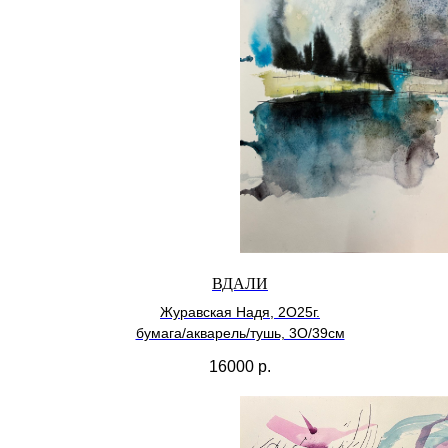
ВДАЛИ
Журавская Надя, 2О25г.
бумага/акварель/тушь, 3О/39см
16000
р.