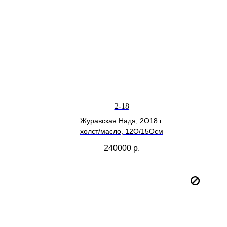
2-18
Журавская Надя, 2О18 г.
холст/масло, 12О/15Осм
240000
р.