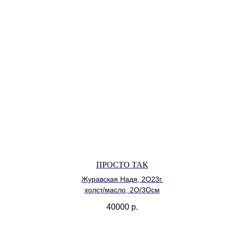
ПРОСТО ТАК
Журавская Надя, 2О23г.
холст/масло, 2О/3Осм
40000
р.