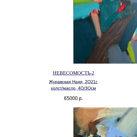
НЕВЕСОМОСТЬ-2
Журавская Надя, 2О21г.
холст/масло, 4О/3Осм
65000
р.