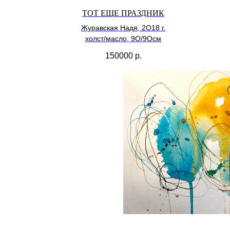
ТОТ ЕЩЕ ПРАЗДНИК
Журавская Надя, 2О18 г.
холст/масло, 9О/9Осм
150000
р.