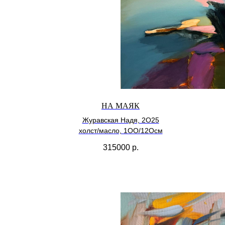
НА МАЯК
Журавская Надя, 2О25
холст/масло, 1ОО/12Осм
315000
р.