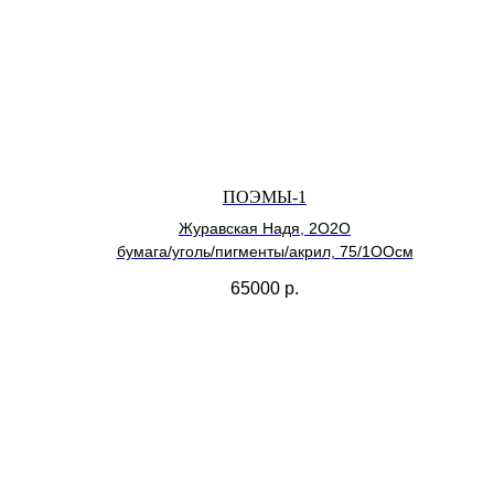
ПОЭМЫ-1
Журавская Надя, 2О2О
бумага/уголь/пигменты/акрил, 75/1ООсм
65000
р.