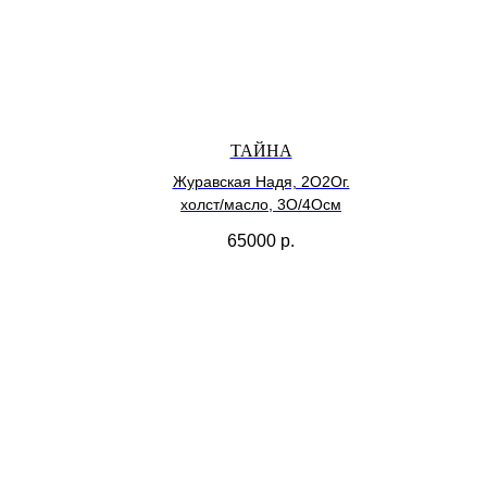
ТАЙНА
Журавская Надя, 2О2Ог.
холст/масло, 3О/4Осм
65000
р.