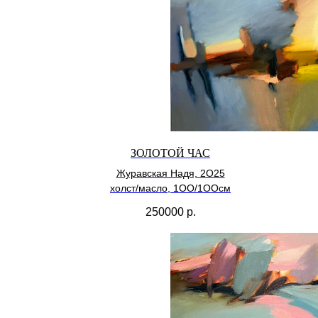
ЗОЛОТОЙ ЧАС
Журавская Надя, 2О25
холст/масло, 1ОО/1ООсм
250000
р.