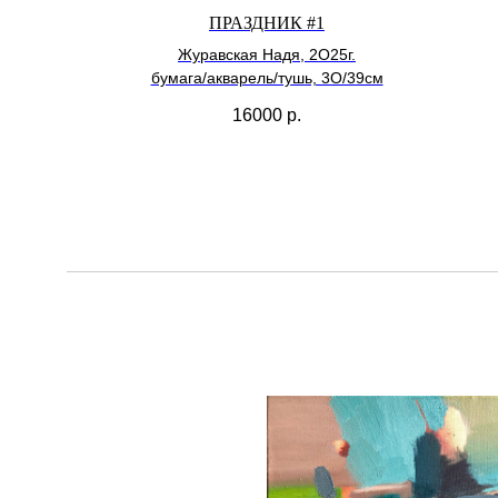
ПРАЗДНИК #1
Журавская Надя, 2О25г.
бумага/акварель/тушь, 3О/39см
16000
р.