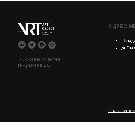
АДРЕС М
г. Влад
ул.Све
© Основана по частной
инициативе в 2017
Пользовател