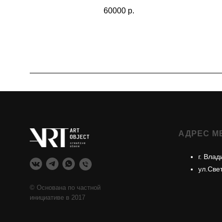
60000
р.
АДРЕС М
г. Влад
ул.Све
© Основана по частной
инициативе в 2017