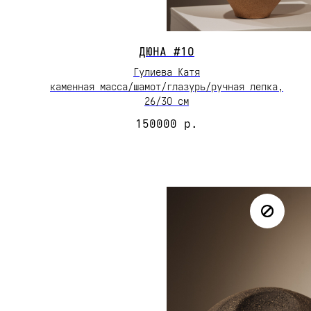
ДЮНА #1О
Гулиева Катя
каменная масса/шамот/глазурь/ручная лепка,
26/3О см
150000
р.