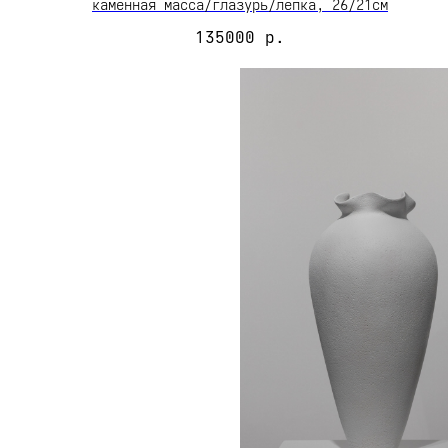
каменная масса/глазурь/лепка, 26/21см
135000
р.