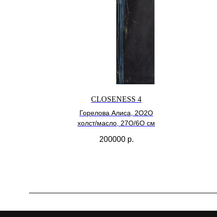
CLOSENESS 4
Горелова Алиса, 2О2О
холст/масло, 27О/6О см
200000
р.