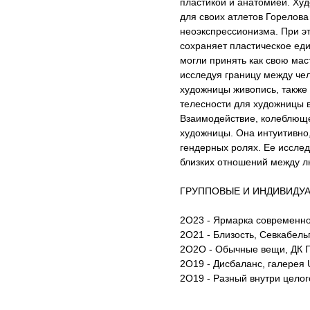
пластикой и анатомией. Худ
для своих атлетов Горелова
неоэкспрессионизма. При э
сохраняет пластическое еди
могли принять как свою мас
исследуя границу между че
художницы живопись, также 
телесности для художницы ва
Взаимодействие, колеблюще
художницы. Она интуитивно,
гендерных ролях. Ее исслед
близких отношений между л
ГРУППОВЫЕ И ИНДИВИДУ
2О23 - Ярмарка современног
2О21 - Близость, Севкабельп
2О2О - Обычные вещи, ДК Гр
2О19 - Дисбаланс, галерея
2О19 - Разный внутри целого