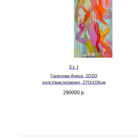
Ex 1
Горелова Алиса, 2О2О
холст/масло/акрил, 27О
/1О6см
290000
р.