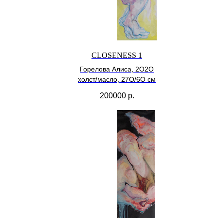
CLOSENESS 1
Горелова Алиса, 2О2О
холст/масло, 27О/6О см
200000
р.