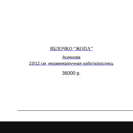
ЯБЛОЧКО “ЖОПА”
Асикнова
23/12 см, керамика/ручная работа/роспись
36000
р.