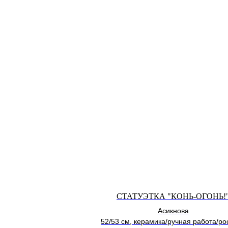
СТАТУЭТКА "КОНЬ-ОГОНЬ!
Асикнова
52/53 см, керамика/ручная работа/ро